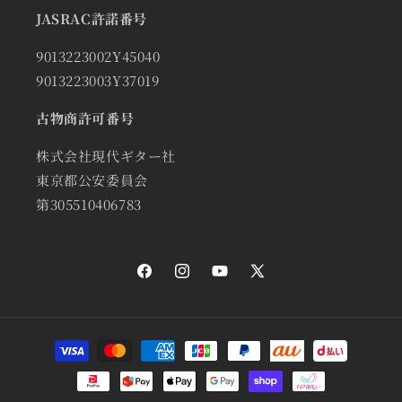
JASRAC許諾番号
9013223002Y45040
9013223003Y37019
古物商許可番号
株式会社現代ギター社
東京都公安委員会
第305510406783
Facebook
Instagram
YouTube
X
(Twitter)
決
済
方