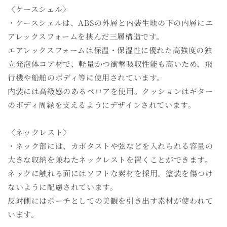
〈ケースシェル〉
ー）
ー）
・ケースシェルは、ABSの外層と内装生地の下の内層にエ
の
の
数
数
アレックスフォームを挟んだ三層構造です。
量
量
エアレックスフォームは保温・保湿性に優れた高強度の独
を
を
立発泡体コア材で、軽量かつ衝撃吸収性能も高いため、飛
減
増
行機や船舶のボディ等に使用されています。
ら
や
内装には高級感のあるベロアを使用。クッションはギター
す
す
のボディ周縁を支えるようにデザインされています。
〈ネックレスト〉
・ネック部には、カポタストや弦などを入れられる容量の
大きな収納を兼ねたネックレストを置くことができます。
ネックに触れる面にはソフトな素材を採用。塗装を傷つけ
ないように配慮されています。
反対側にはポーチとしての美観を引き出す素材が使われて
います。