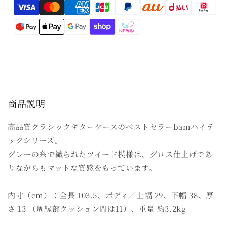
Translation
ッ
ッ
missing:
ク・
ク・
ク
ク
ja.general.payment.method
ラ
ラ
シ
シ
カ
カ
ル・
ル・
ギ
ギ
商品説明
タ
タ
ー
ー
高品質クラシックギターケースのベストセラーbamハイテ
ケ
ケ
ックシリーズ。
ー
ー
ス
ス
グレーの糸で織られたツイード模様は、グロス仕上げであ
（ツ
（ツ
りながらもマットな質感をもっています。
イ
イ
ー
ー
内寸（cm）：全長 103.5、ボディ／上幅 29、下幅 38、厚
ド
ド
さ 13 （周縁部クッション間は11）、重量 約3.2kg
グ
グ
レ
レ