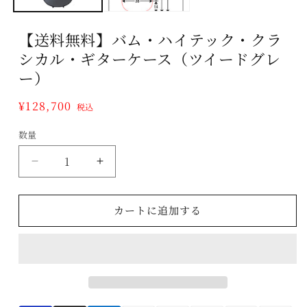
く
【送料無料】バム・ハイテック・クラ
シカル・ギターケース（ツイードグレ
ー）
通
¥128,700
税込
常
数量
数
価
格
量
【送
【送
料
料
無
無
カートに追加する
料】
料】
バ
バ
ム・
ム・
ハ
ハ
イ
イ
テ
テ