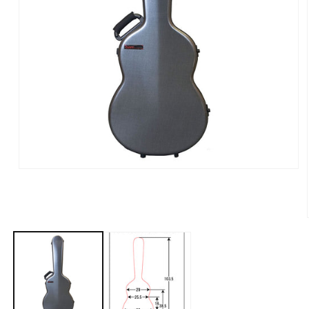
モ
ー
ダ
ル
で
メ
デ
ィ
ア
(1)
を
開