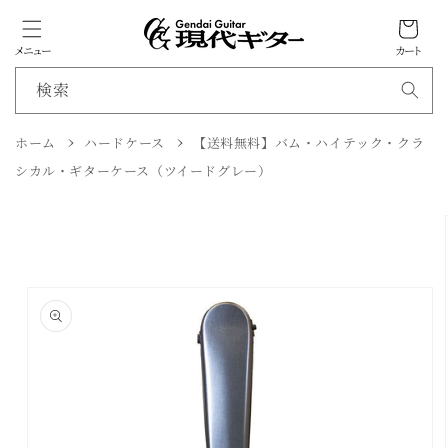
カ
ン
ツ
ー
に
メニュー
カート
ト
進
む
検索
ホーム
ハードケース
【送料無料】バム・ハイテック・クラ
商
シカル・ギターケース（ツイードグレー）
品
情
報
に
ス
キ
ッ
プ